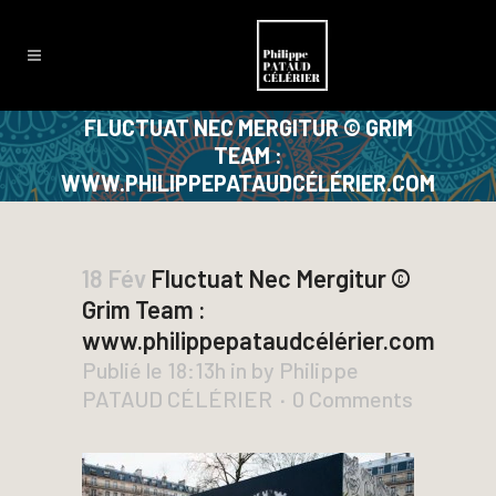
FLUCTUAT NEC MERGITUR © GRIM
TEAM :
WWW.PHILIPPEPATAUDCÉLÉRIER.COM
18 Fév
Fluctuat Nec Mergitur ©
Grim Team :
www.philippepataudcélérier.com
Publié le 18:13h
in
by
Philippe
PATAUD CÉLÉRIER
0 Comments