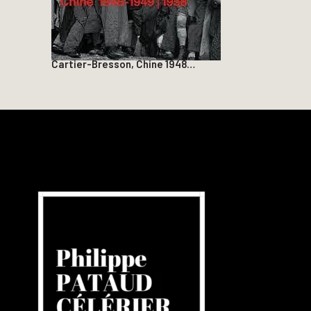
Cartier-Bresson, Chine 1948…