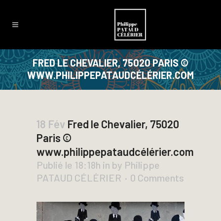
FRED LE CHEVALIER, 75020 PARIS ©
WWW.PHILIPPEPATAUDCÉLÉRIER.COM
18 Fév
Fred le Chevalier, 75020
Paris ©
www.philippepataudcélérier.com
Publié le 18:18h
in
by
Philippe
PATAUD CÉLÉRIER
0 Comments