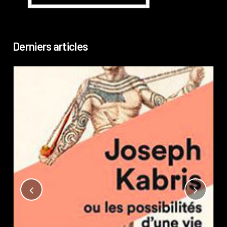
Derniers articles
Not
?
Pub