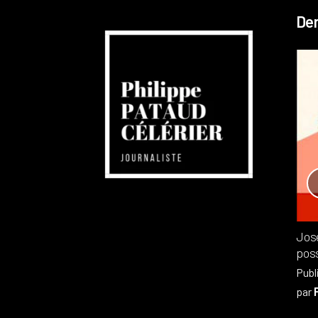
Der
Réchauffement planétaire
Canada
Recensions
Publié dans
,
Philippe PATAUD CÉLÉRIER
par
Jos
poss
Publ
par