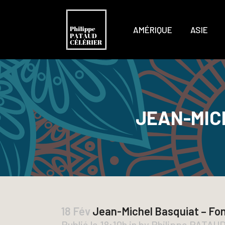
AMÉRIQUE
ASIE
JEAN-MIC
18 Fév
Jean-Michel Basquiat – Fon
Publié le 18:10h
in
by
Philippe PATAU