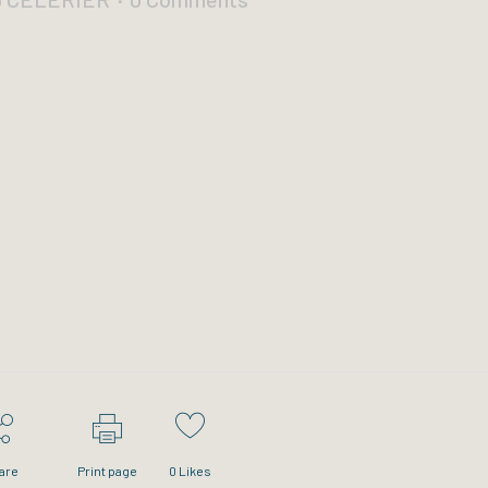
are
Print page
0
Likes