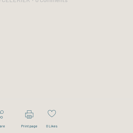
are
Print page
0
Likes