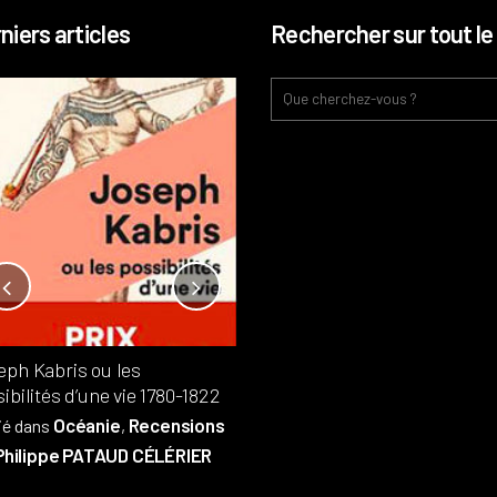
niers articles
Rechercher sur tout le 
Notre-Dame, l’île de la cité, sur
l’autel de la rentabilité ?
Analyses
France
Publié dans
,
,
Patrimoine
par
eph Kabris ou les
Philippe PATAUD CÉLÉRIER
ibilités d’une vie 1780-1822
Océanie
Recensions
ié dans
,
Philippe PATAUD CÉLÉRIER