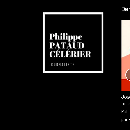
Der
Réchauffement planétaire
Canada
Recensions
Publié dans
,
Philippe PATAUD CÉLÉRIER
par
Jos
poss
Publ
par