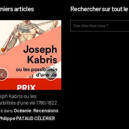
niers articles
Rechercher sur tout le 
Notre-Dame, l’île de la cité, sur
l’autel de la rentabilité ?
Analyses
France
Publié dans
,
,
Patrimoine
par
eph Kabris ou les
Philippe PATAUD CÉLÉRIER
ibilités d’une vie 1780-1822
Océanie
Recensions
ié dans
,
Philippe PATAUD CÉLÉRIER