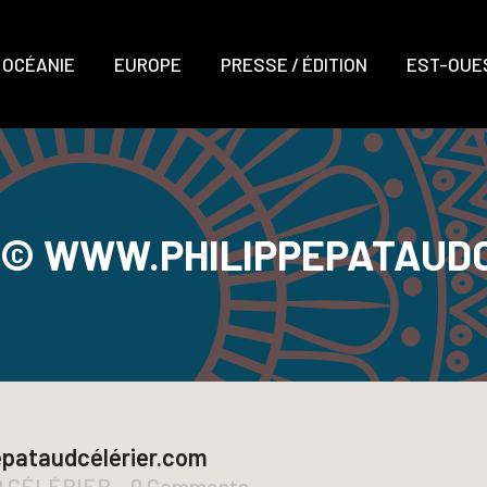
OCÉANIE
EUROPE
PRESSE / ÉDITION
EST-OUES
 © WWW.PHILIPPEPATAUDC
pataudcélérier.com
D CÉLÉRIER
0 Comments