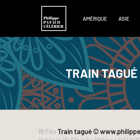
AMÉRIQUE
ASIE
TRAIN TAGUÉ
18 Fév
Train tagué © www.philippe
Publié le 18:37h
in
by
Philippe PATAU