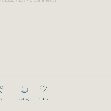
are
Print page
0
Likes