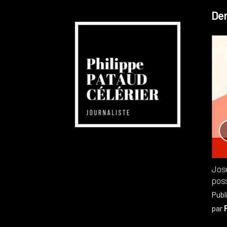
Der
Réchauffement planétaire
Canada
Recensions
Publié dans
,
Philippe PATAUD CÉLÉRIER
par
Jos
poss
Publ
par