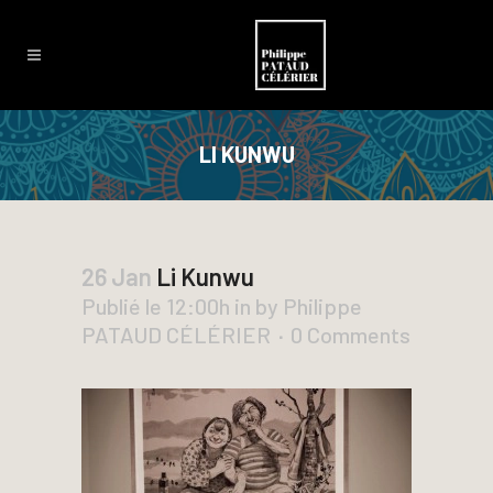
LI KUNWU
26 Jan
Li Kunwu
Publié le 12:00h
in
by
Philippe
PATAUD CÉLÉRIER
0 Comments