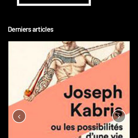
Derniers articles
Not
?
Pub