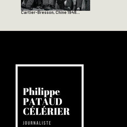
Cartier-Bresson, Chine 1948…