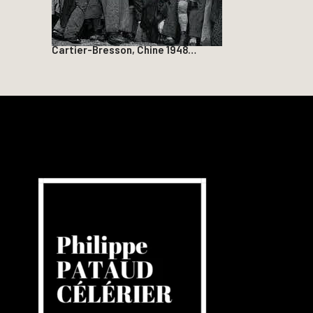
Cartier-Bresson, Chine 1948…