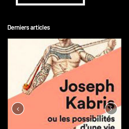
Derniers articles
Not
?
Pub