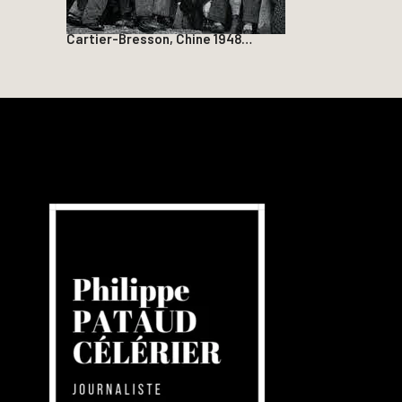
Cartier-Bresson, Chine 1948…