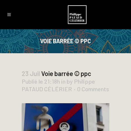
VOIE BARRÉE © PPC
23 Juil
Voie barrée © ppc
Publié le 21:18h
in
by
Philippe
PATAUD CÉLÉRIER
0 Comments