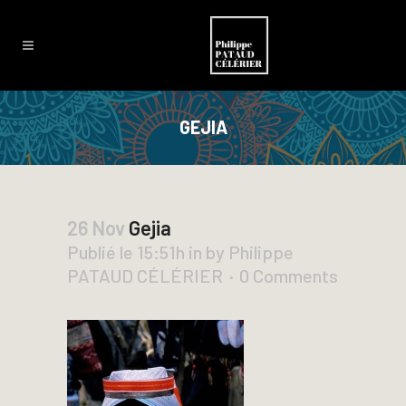
GEJIA
26 Nov
Gejia
Publié le 15:51h
in
by
Philippe
PATAUD CÉLÉRIER
0 Comments