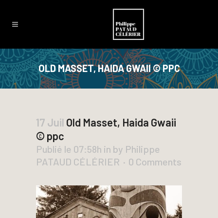
OLD MASSET, HAIDA GWAII © PPC
17 Juil
Old Masset, Haida Gwaii
© ppc
Publié le 07:58h
in
by
Philippe
PATAUD CÉLÉRIER
0 Comments