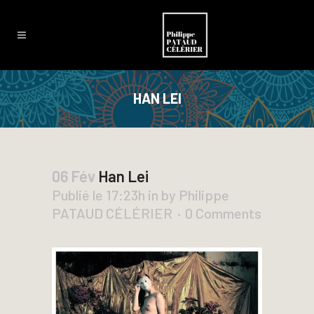
HAN LEI
06 Fév
Han Lei
Publié le 17:23h
in
by
Philippe
PATAUD CÉLÉRIER
0 Comments