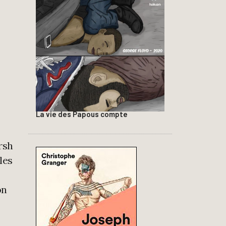
La vie des Papous compte
rsh
les
on