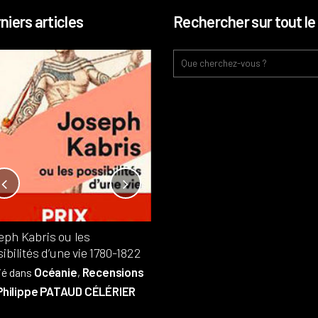
niers articles
Rechercher sur tout le 
Notre-Dame, l’île de la cité, sur
l’autel de la rentabilité ?
Analyses
France
Publié dans
,
,
Patrimoine
par
eph Kabris ou les
Philippe PATAUD CÉLÉRIER
ibilités d’une vie 1780-1822
Océanie
Recensions
ié dans
,
Philippe PATAUD CÉLÉRIER