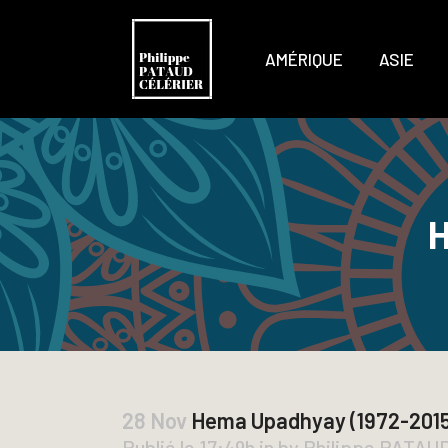
AMÉRIQUE
ASIE
H
28 Nov
Hema Upadhyay (1972-2015
Publié le 17:49h
in
by
Philippe PATAU