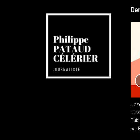
Der
Réchauffement planétaire
Canada
Recensions
Publié dans
,
Philippe PATAUD CÉLÉRIER
par
Jos
poss
Publ
par