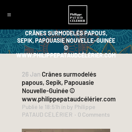
CRÂNES SURMODELÉS PAPOUS,
SEPIK, PAPOUASIE NOUVELLE-GUINÉE
©
WWW.PHILIPPEPATAUDCÉLÉRIER.COM
26 Jan
Crânes surmodelés
papous, Sepik, Papouasie
Nouvelle-Guinée ©
www.philippepataudcélérier.com
Publié le 18:51h
in
by
Philippe
PATAUD CÉLÉRIER
0 Comments