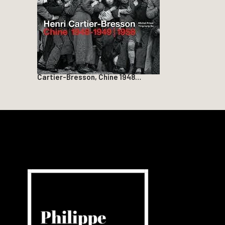
Cartier-Bresson, Chine 1948…