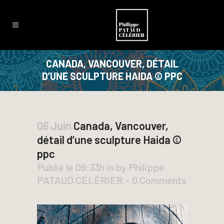
CANADA, VANCOUVER, DÉTAIL
D’UNE SCULPTURE HAIDA © PPC
06 Juin
Canada, Vancouver,
détail d’une sculpture Haida ©
ppc
Publié le 09:33h
in
by
Philippe
PATAUD CÉLÉRIER
0 Comments