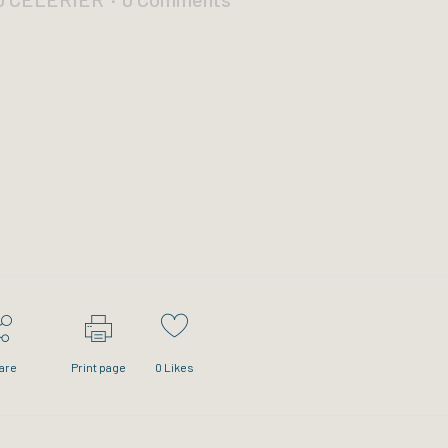
are
Print page
0
Likes