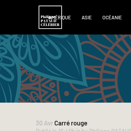
AMÉRIQUE
ASIE
OCÉANIE
30 Avr
Carré rouge
Publié le 16:40h
in
by
Philippe PATA