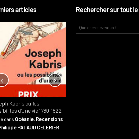
niers articles
Rechercher sur tout le 
Notre-Dame, l’île de la cité, sur
l’autel de la rentabilité ?
Analyses
France
Publié dans
,
,
Patrimoine
par
eph Kabris ou les
Philippe PATAUD CÉLÉRIER
ibilités d’une vie 1780-1822
Océanie
Recensions
ié dans
,
Philippe PATAUD CÉLÉRIER