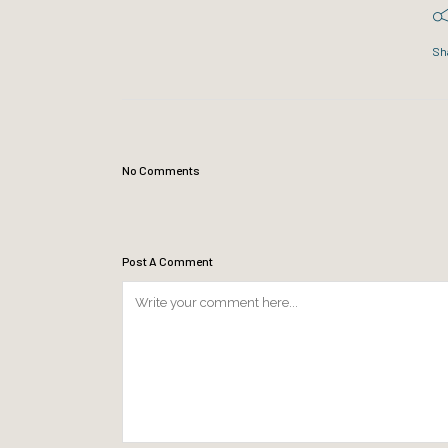
Sh
No Comments
Post A Comment