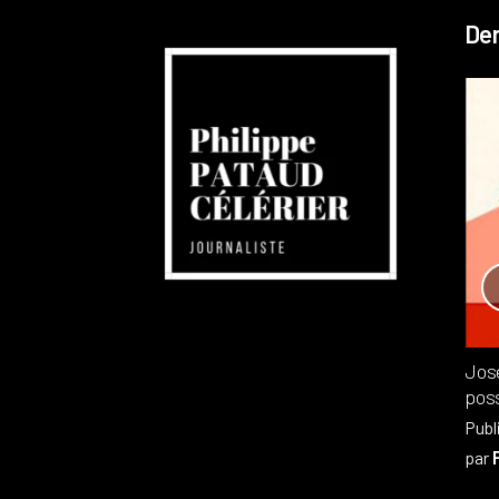
Der
Réchauffement planétaire
Canada
Recensions
Publié dans
,
Philippe PATAUD CÉLÉRIER
par
Jos
poss
Publ
par