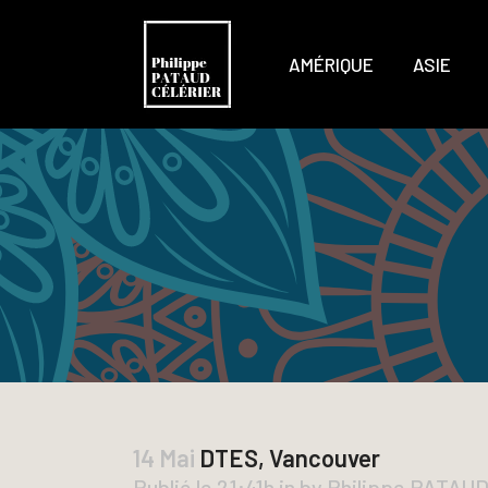
AMÉRIQUE
ASIE
14 Mai
DTES, Vancouver
Publié le 21:41h
in
by
Philippe PATAU