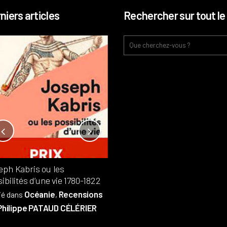
niers articles
Rechercher sur tout le 
Notre-Dame, l’île de la cité, sur
l’autel de la rentabilité ?
Analyses
France
Publié dans
,
,
Patrimoine
par
eph Kabris ou les
Philippe PATAUD CÉLÉRIER
ibilités d’une vie 1780-1822
Océanie
Recensions
ié dans
,
Philippe PATAUD CÉLÉRIER