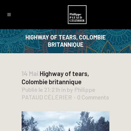
HIGHWAY OF TEARS, COLOMBIE
BRITANNIQUE
14 Mai
Highway of tears,
Colombie britannique
Publié le 21:21h
in
by
Philippe
PATAUD CÉLÉRIER
0 Comments