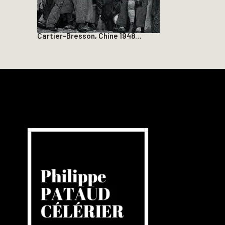
Cartier-Bresson, Chine 1948…