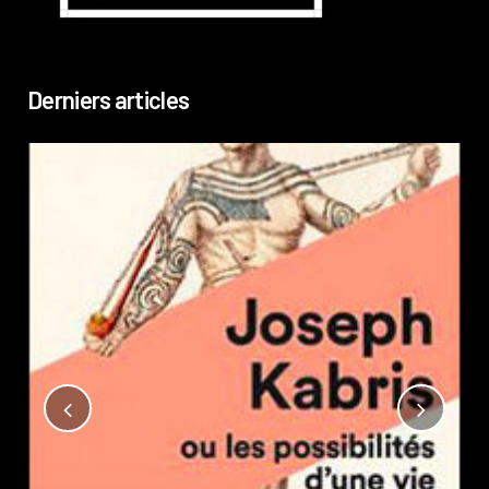
Derniers articles
Not
?
Pub