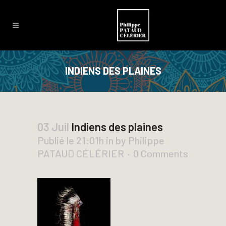
INDIENS DES PLAINES
03 Juil
Indiens des plaines
Publié le 21:01h
in
by
Philippe
PATAUD CÉLÉRIER
0 Comments