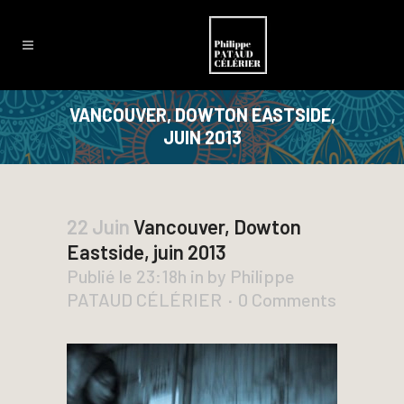
VANCOUVER, DOWTON EASTSIDE,
JUIN 2013
22 Juin
Vancouver, Dowton
Eastside, juin 2013
Publié le 23:18h
in
by
Philippe
PATAUD CÉLÉRIER
0 Comments