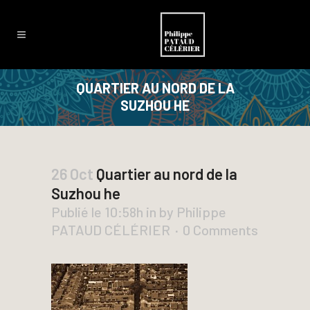
QUARTIER AU NORD DE LA
SUZHOU HE
26 Oct
Quartier au nord de la
Suzhou he
Publié le 10:58h
in
by
Philippe
PATAUD CÉLÉRIER
0 Comments