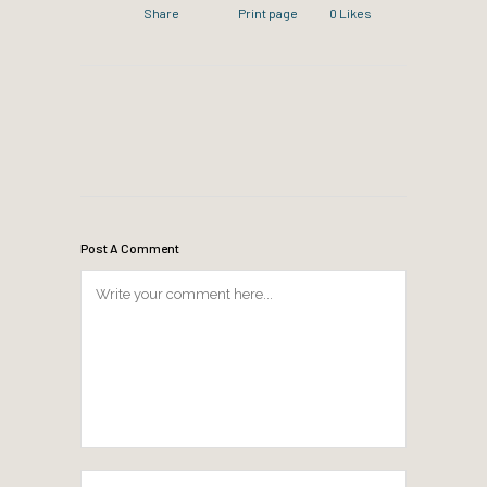
Share
Print page
0
Likes
Post A Comment