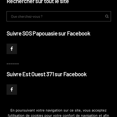
Rechercher sur tout le site
Suivre SOS Papouasie sur Facebook
______
Suivre Est Ouest 371 sur Facebook
En poursuivant votre navigation sur ce site, vous acceptez
l’utilisation de cookies pour votre confort de navigation et afin
© PHILIPPE PATAUD CÉLÉRIER 2019
–
MENTIONS LÉGALES
–
POLITIQUE DE