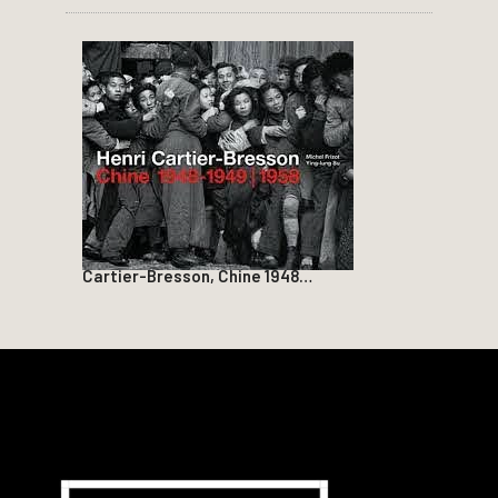
Cartier-Bresson, Chine 1948…