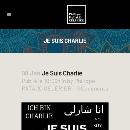
JE SUIS CHARLIE
08 Jan
Je Suis Charlie
Publié le 10:09h
in
by
Philippe
PATAUD CÉLÉRIER
0 Comments