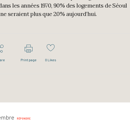
i dans les années 1970, 90% des logements de Séoul
s ne seraient plus que 20% aujourd’hui.
are
Print page
0
Likes
vembre
RÉPONDRE