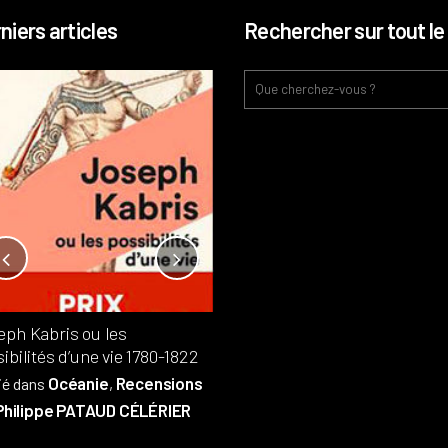
niers articles
Rechercher sur tout le 
Notre-Dame, l’île de la cité, sur
l’autel de la rentabilité ?
Analyses
France
Publié dans
,
,
Patrimoine
par
eph Kabris ou les
Philippe PATAUD CÉLÉRIER
ibilités d’une vie 1780-1822
Océanie
Recensions
ié dans
,
Philippe PATAUD CÉLÉRIER