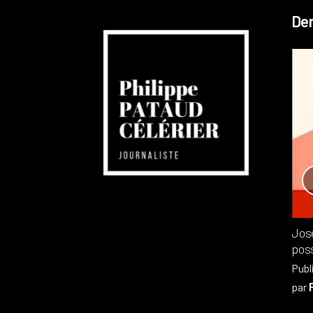
Der
Réchauffement planétaire
Canada
Recensions
Publié dans
,
Philippe PATAUD CÉLÉRIER
par
Jos
poss
Publ
par