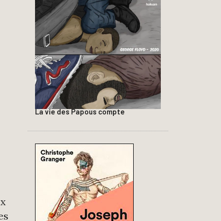
La vie des Papous compte
ux
es