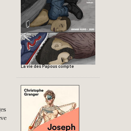
La vie des Papous compte
ges
ève