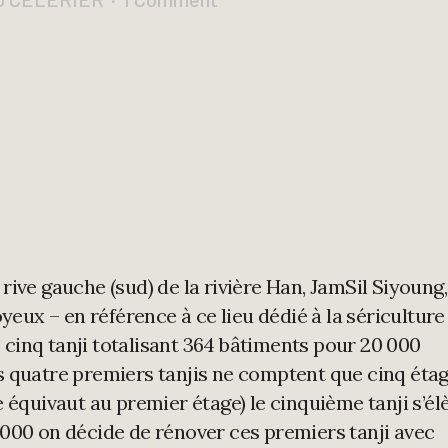
 rive gauche (sud) de la rivière Han, JamSil Siyoung,
eux – en référence à ce lieu dédié à la sériculture
978 cinq tanji totalisant 364 bâtiments pour 20 000
es quatre premiers tanjis ne comptent que cinq éta
quivaut au premier étage) le cinquième tanji s’él
 2000 on décide de rénover ces premiers tanji avec