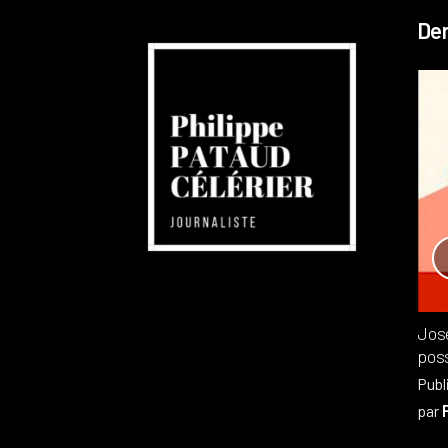
Der
Réchauffement planétaire
Canada
Recensions
Publié dans
,
Philippe PATAUD CÉLÉRIER
par
Jos
poss
Publ
par