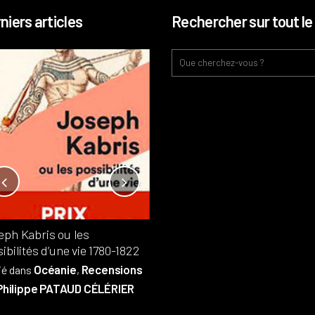
niers articles
Rechercher sur tout le 
Notre-Dame, l’île de la cité, sur
l’autel de la rentabilité ?
Analyses
France
Publié dans
,
,
Patrimoine
par
eph Kabris ou les
Philippe PATAUD CÉLÉRIER
ibilités d’une vie 1780-1822
Océanie
Recensions
ié dans
,
Philippe PATAUD CÉLÉRIER