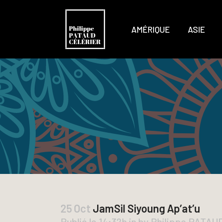
AMÉRIQUE
ASIE
25 Oct
JamSil Siyoung Ap’at’u
Publié le 14:32h
in
by
Philippe PATA