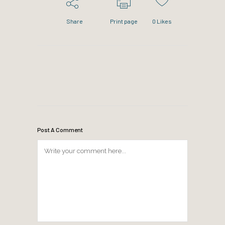
Share
Print page
0
Likes
Post A Comment