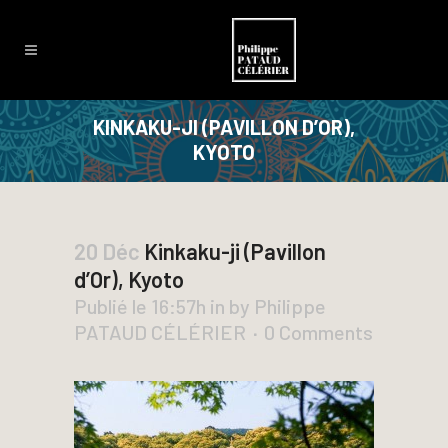
KINKAKU-JI (PAVILLON D’OR),
KYOTO
20 Déc
Kinkaku-ji (Pavillon
d’Or), Kyoto
Publié le 16:57h
in
by
Philippe
PATAUD CÉLÉRIER
0 Comments