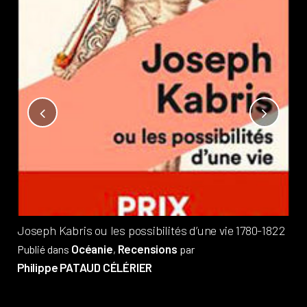
Not
?
Pub
Phi
Joseph Kabris ou les possibilités d’une vie 1780-1822
Océanie
Recensions
Publié dans
,
par
Philippe PATAUD CÉLÉRIER