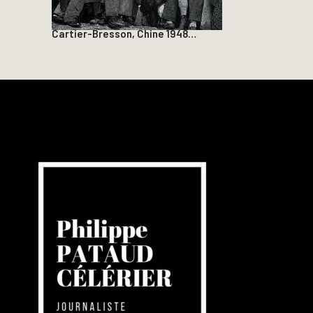
Cartier-Bresson, Chine 1948…