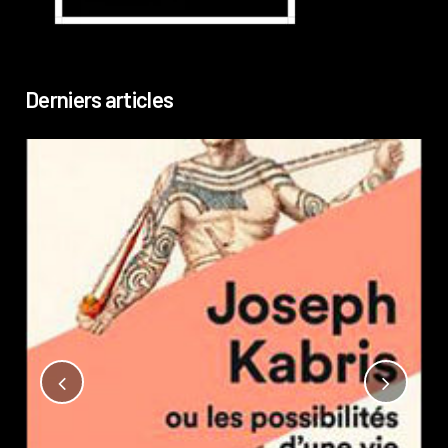
Derniers articles
Not
?
Pub