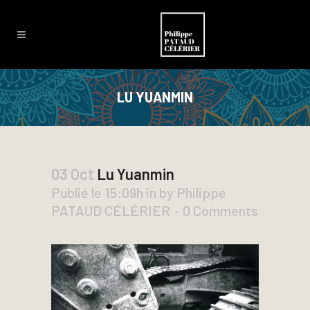
LU YUANMIN
03 Oct
Lu Yuanmin
Publié le 15:09h
in
by
Philippe
PATAUD CÉLÉRIER
0 Comments