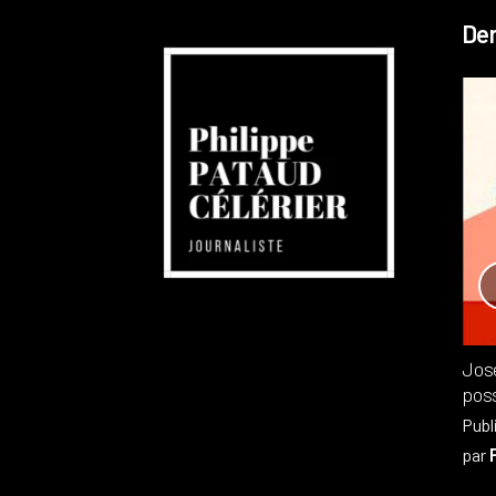
Der
Réchauffement planétaire
Canada
Recensions
Publié dans
,
Philippe PATAUD CÉLÉRIER
par
Jos
poss
Publ
par