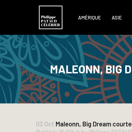
AMÉRIQUE
ASIE
MALEONN, BIG D
03 Oct
Maleonn, Big Dream courtesy
Publié le 16:01h
in
by
Philippe PATAU