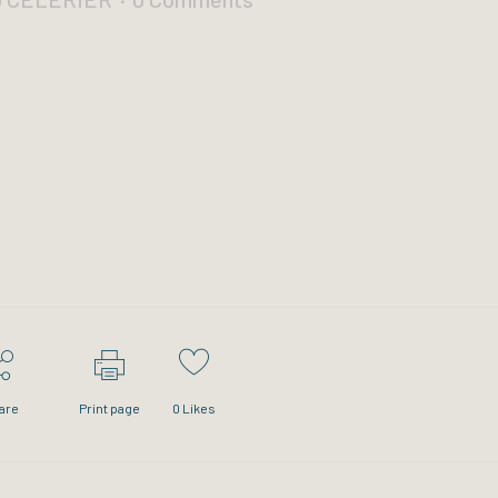
are
Print page
0
Likes