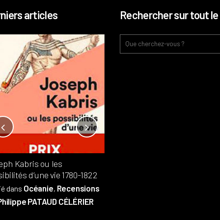
niers articles
Rechercher sur tout le 
Notre-Dame, l’île de la cité, sur
l’autel de la rentabilité ?
Analyses
France
Publié dans
,
,
Patrimoine
par
eph Kabris ou les
Philippe PATAUD CÉLÉRIER
ibilités d’une vie 1780-1822
Océanie
Recensions
ié dans
,
Philippe PATAUD CÉLÉRIER