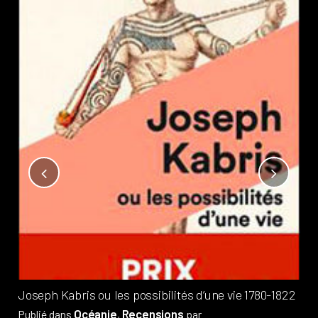
Not
?
Pub
Phi
Joseph Kabris ou les possibilités d’une vie 1780-1822
Océanie
Recensions
Publié dans
,
par