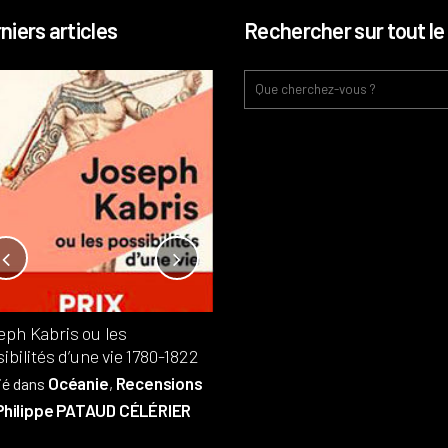
niers articles
Rechercher sur tout le 
Notre-Dame, l’île de la cité, sur
l’autel de la rentabilité ?
Analyses
France
Publié dans
,
,
Patrimoine
par
eph Kabris ou les
Philippe PATAUD CÉLÉRIER
ibilités d’une vie 1780-1822
Océanie
Recensions
ié dans
,
Philippe PATAUD CÉLÉRIER