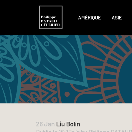
AMÉRIQUE
ASIE
26 Jan
Liu Bolin
Publié le 16:15h
in
by
Philippe PATAU