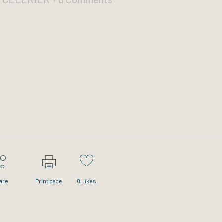
are
Print page
0
Likes