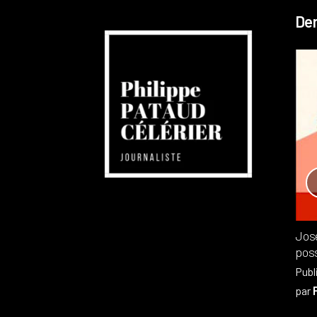
Der
Réchauffement planétaire
Canada
Recensions
Publié dans
,
Philippe PATAUD CÉLÉRIER
par
Jos
poss
Publ
par