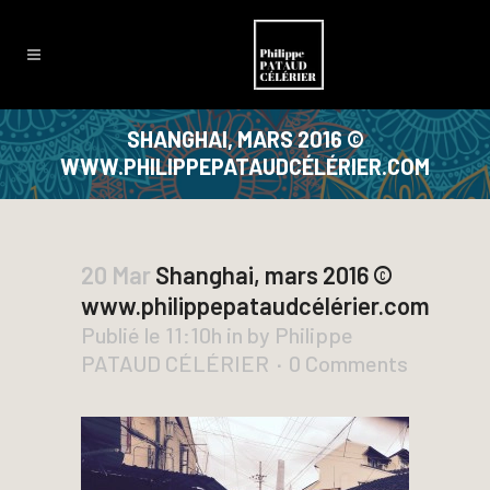
SHANGHAI, MARS 2016 ©
WWW.PHILIPPEPATAUDCÉLÉRIER.COM
20 Mar
Shanghai, mars 2016 ©
www.philippepataudcélérier.com
Publié le 11:10h
in
by
Philippe
PATAUD CÉLÉRIER
0 Comments