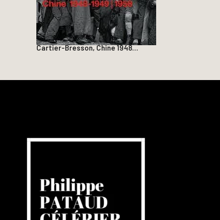
Cartier-Bresson, Chine 1948…