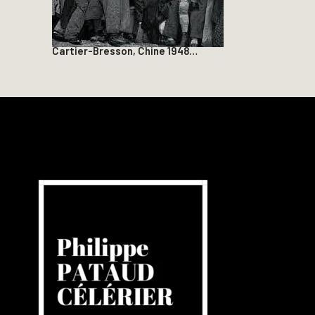
Cartier-Bresson, Chine 1948…