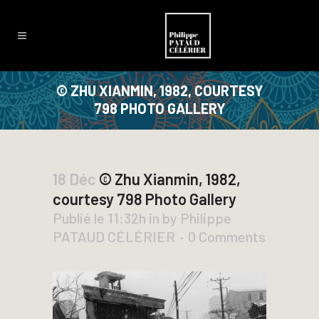
© ZHU XIANMIN, 1982, COURTESY
798 PHOTO GALLERY
18 Déc
© Zhu Xianmin, 1982,
courtesy 798 Photo Gallery
Publié le 11:32h
in
by
Philippe
PATAUD CÉLÉRIER
0 Comments