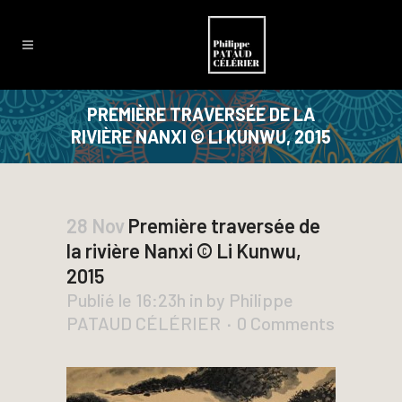
PREMIÈRE TRAVERSÉE DE LA
RIVIÈRE NANXI © LI KUNWU, 2015
28 Nov
Première traversée de
la rivière Nanxi © Li Kunwu,
2015
Publié le 16:23h
in
by
Philippe
PATAUD CÉLÉRIER
0 Comments