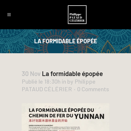
LA FORMIDABLE ÉPOPÉE
30 Nov
La formidable épopée
Publié le 18:30h
in
by
Philippe
PATAUD CÉLÉRIER
0 Comments