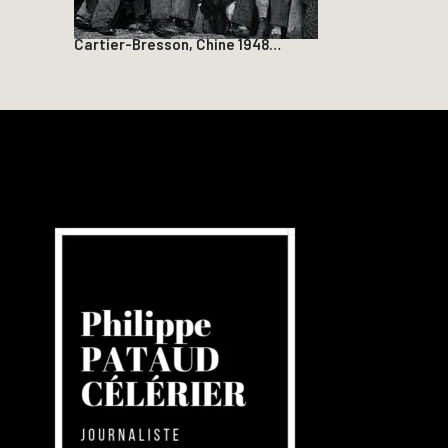
Cartier-Bresson, Chine 1948…