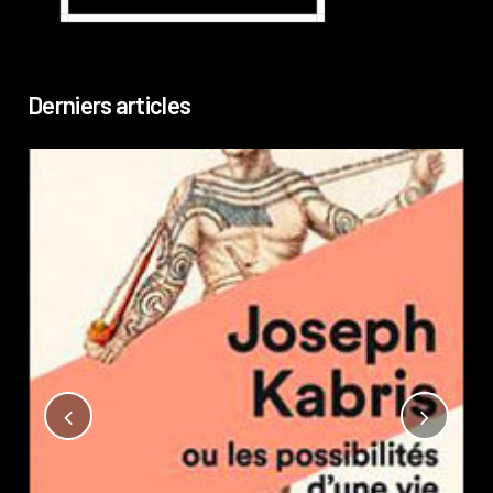
Derniers articles
Not
?
Pub