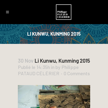
LI KUNWU, KUNMING 2015
30 Nov
Li Kunwu, Kunming 2015
Publié le 14:35h
in
by
Philippe
PATAUD CÉLÉRIER
0 Comments