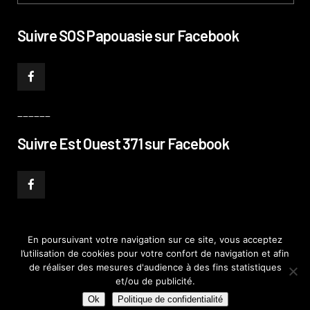
Suivre SOS Papouasie sur Facebook
______
Suivre Est Ouest 371 sur Facebook
En poursuivant votre navigation sur ce site, vous acceptez
l’utilisation de cookies pour votre confort de navigation et afin
© PHILIPPE PATAUD CÉLÉRIER 2019
–
MENTIONS LÉGALES
–
POLITIQUE DE
de réaliser des mesures d'audience à des fins statistiques
CONFIDENTIALITÉ
–
PLAN DE SITE
et/ou de publicité.
Ok
Politique de confidentialité