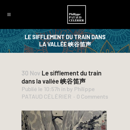
LE SIFFLEMENT DU TRAIN DANS
LA VALLÉE 峡谷笛声
30 Nov
Le sifflement du train
dans la vallée 峡谷笛声
Publié le 10:57h
in
by
Philippe
PATAUD CÉLÉRIER
0 Comments