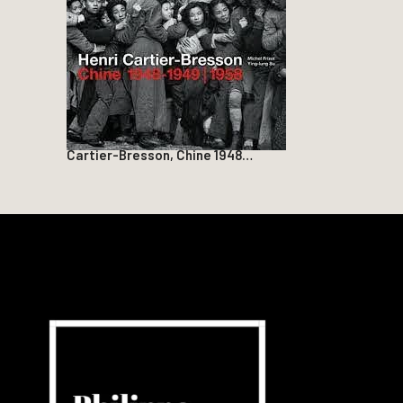
Cartier-Bresson, Chine 1948…