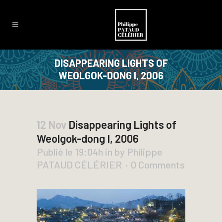
DISAPPEARING LIGHTS OF
WEOLGOK-DONG I, 2006
12 Nov
Disappearing Lights of
Weolgok-dong I, 2006
Publié le 19:04h
in
by
Philippe
PATAUD CÉLÉRIER
0 Comments