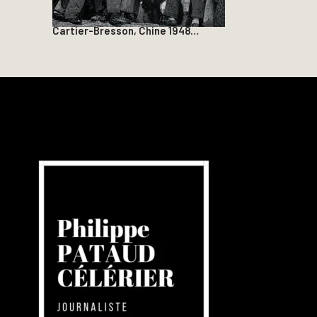
Cartier-Bresson, Chine 1948…