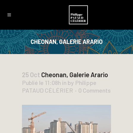
CHEONAN, GALERIE ARARIO
25 Oct
Cheonan, Galerie Arario
Publié le 11:08h
in
by
Philippe
PATAUD CÉLÉRIER
0 Comments