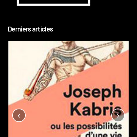
Derniers articles
Not
?
Pub