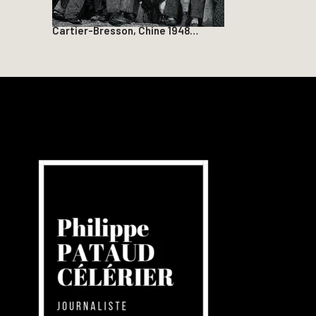
Cartier-Bresson, Chine 1948…