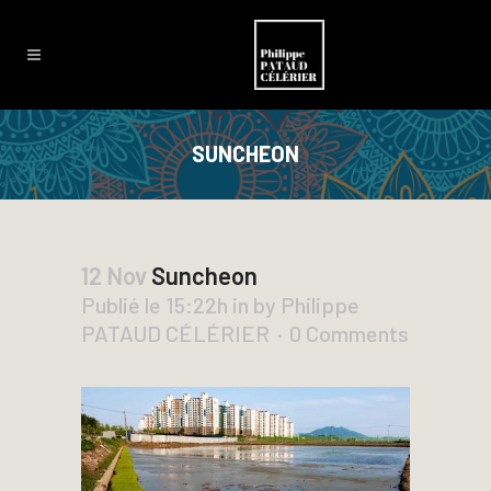
SUNCHEON
12 Nov
Suncheon
Publié le 15:22h
in
by
Philippe
PATAUD CÉLÉRIER
0 Comments