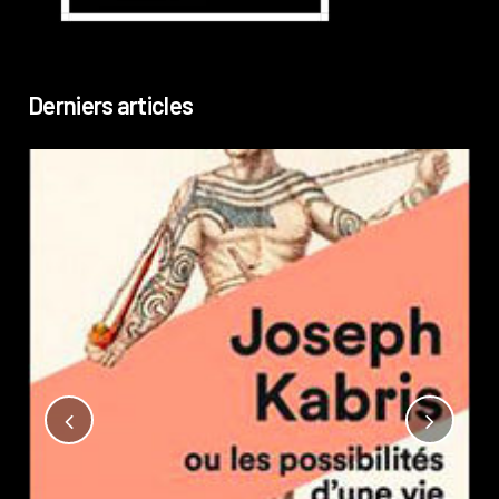
Derniers articles
Not
?
Pub