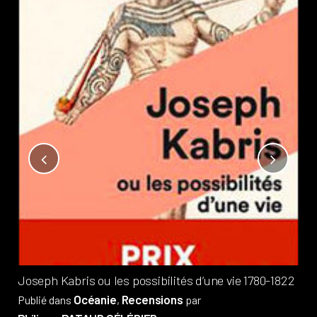
Not
?
Pub
Phi
Joseph Kabris ou les possibilités d’une vie 1780-1822
Océanie
Recensions
Publié dans
,
par