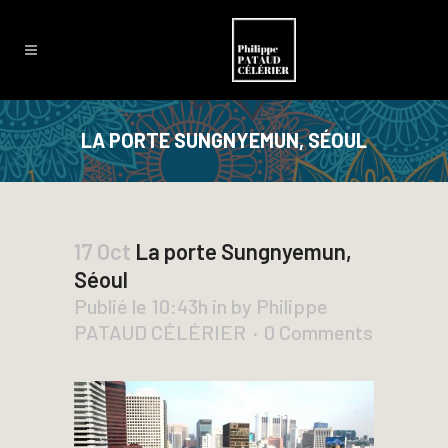
LA PORTE SUNGNYEMUN, SÉOUL
17 Oct
La porte Sungnyemun,
Séoul
Publié le 10:43h
in
by
Philippe
PATAUD CÉLÉRIER
0 Comments