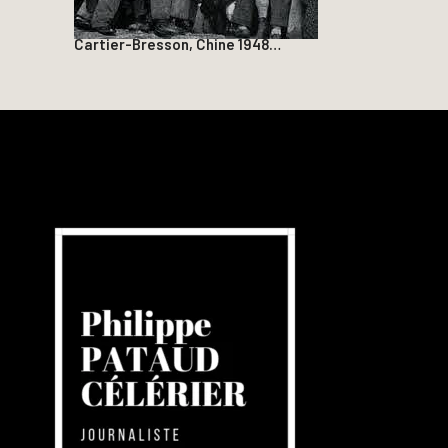
Cartier-Bresson, Chine 1948…