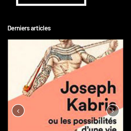
Derniers articles
Not
?
Pub