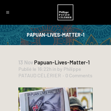
PAPUAN-LIVES-MATTER-1
13 Nov
Papuan-Lives-Matter-1
Publié le 16:22h
in
by
Philippe
PATAUD CÉLÉRIER
0 Comments