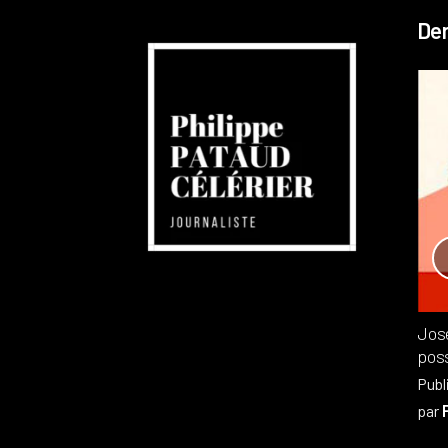
Der
Réchauffement planétaire
Canada
Recensions
Publié dans
,
Philippe PATAUD CÉLÉRIER
par
Jos
poss
Publ
par