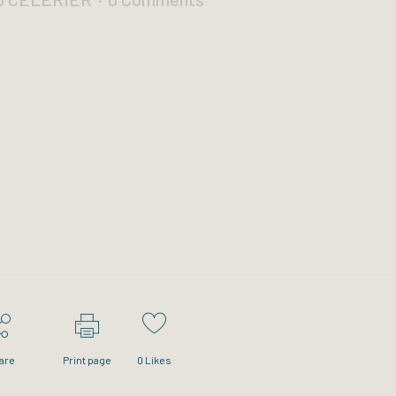
are
Print page
0
Likes