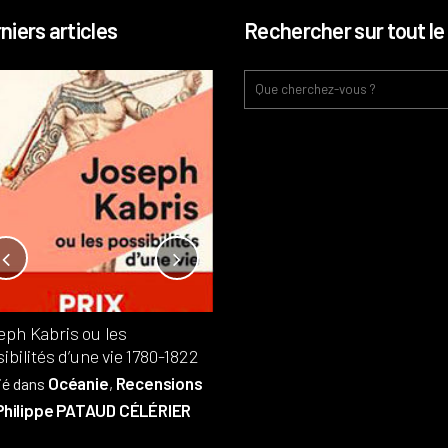
niers articles
Rechercher sur tout le 
Notre-Dame, l’île de la cité, sur
l’autel de la rentabilité ?
Analyses
France
Publié dans
,
,
Patrimoine
par
eph Kabris ou les
Philippe PATAUD CÉLÉRIER
ibilités d’une vie 1780-1822
Océanie
Recensions
ié dans
,
Philippe PATAUD CÉLÉRIER