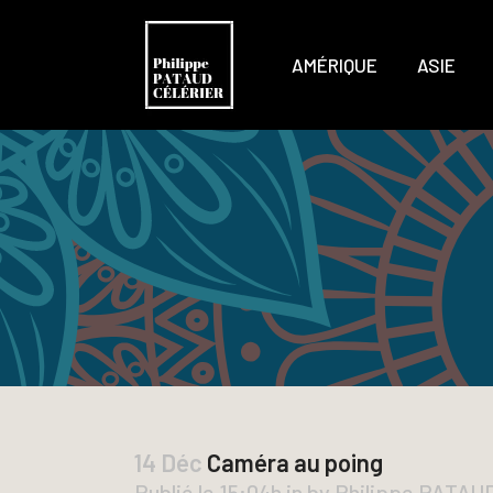
AMÉRIQUE
ASIE
14 Déc
Caméra au poing
Publié le 15:04h
in
by
Philippe PATA