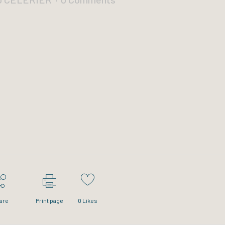
are
Print page
0
Likes