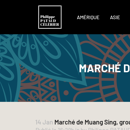
AMÉRIQUE
ASIE
MARCHÉ D
14 Jan
Marché de Muang Sing, gro
Publié le 16:29h
in
by
Philippe PATAU