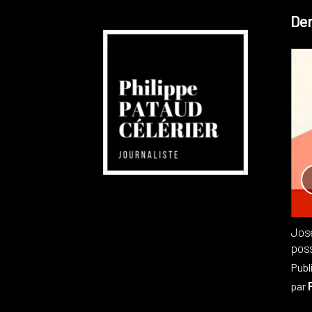
Der
Réchauffement planétaire
Canada
Recensions
Publié dans
,
Philippe PATAUD CÉLÉRIER
par
Jos
poss
Publ
par