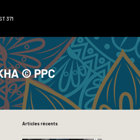
T 371
KHA © PPC
Articles récents