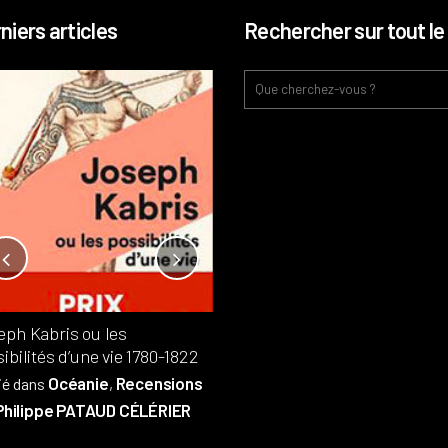
niers articles
Rechercher sur tout le 
Notre-Dame, l’île de la cité, sur
l’autel de la rentabilité ?
Analyses
France
Publié dans
,
,
Patrimoine
par
eph Kabris ou les
Philippe PATAUD CÉLÉRIER
ibilités d’une vie 1780-1822
Océanie
Recensions
ié dans
,
Philippe PATAUD CÉLÉRIER