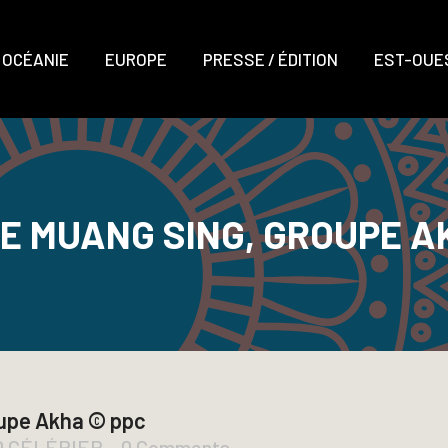
OCÉANIE
EUROPE
PRESSE / ÉDITION
EST-OUES
E MUANG SING, GROUPE A
upe Akha © ppc
D CÉLÉRIER
0 Comments