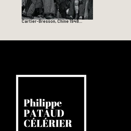
Cartier-Bresson, Chine 1948…