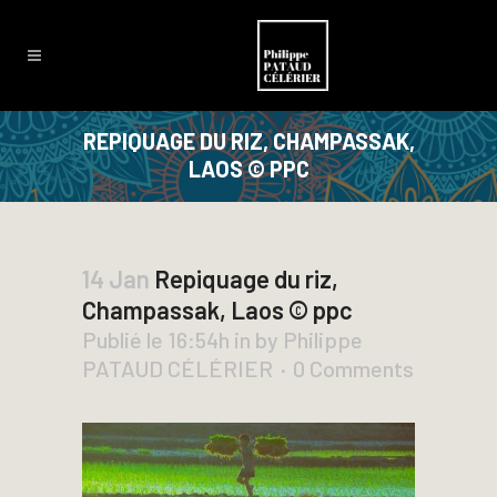
REPIQUAGE DU RIZ, CHAMPASSAK,
LAOS © PPC
14 Jan
Repiquage du riz,
Champassak, Laos © ppc
Publié le 16:54h
in
by
Philippe
PATAUD CÉLÉRIER
0 Comments