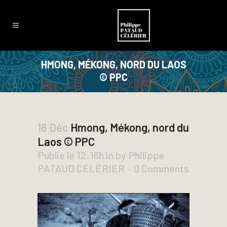
HMONG, MÉKONG, NORD DU LAOS
© PPC
18 Déc
Hmong, Mékong, nord du
Laos © PPC
Publié le 12:16h
in
by
Philippe
PATAUD CÉLÉRIER
0 Comments