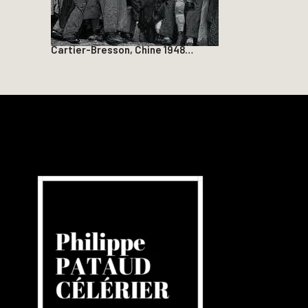
Cartier-Bresson, Chine 1948…