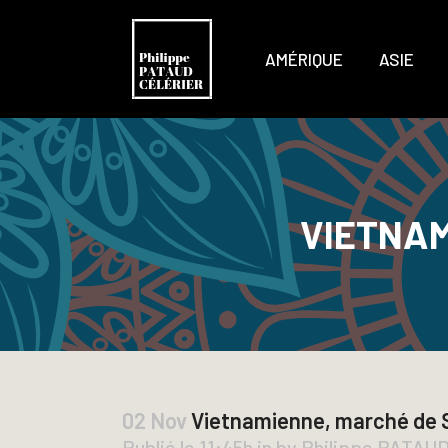
AMÉRIQUE
ASIE
VIETNA
02 Nov
Vietnamienne, marché de
Publié le 11:45h
in
by
Philippe PATAU