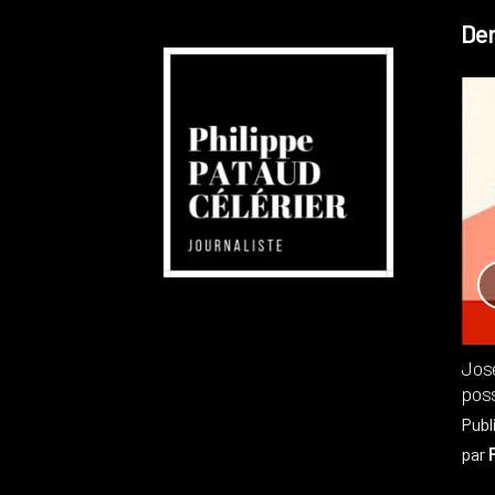
Der
Réchauffement planétaire
Canada
Recensions
Publié dans
,
Philippe PATAUD CÉLÉRIER
par
Jos
poss
Publ
par