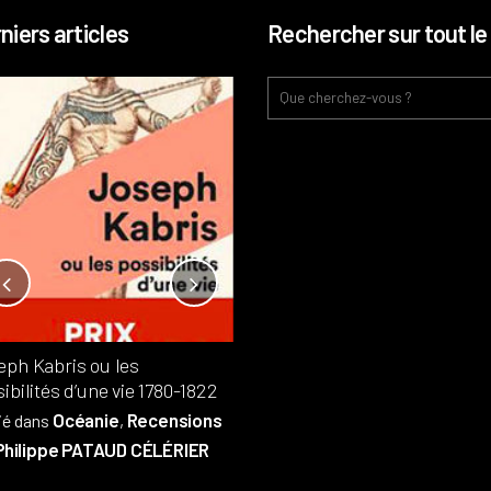
niers articles
Rechercher sur tout le 
Notre-Dame, l’île de la cité, sur
l’autel de la rentabilité ?
Analyses
France
Publié dans
,
,
Patrimoine
par
eph Kabris ou les
Philippe PATAUD CÉLÉRIER
ibilités d’une vie 1780-1822
Océanie
Recensions
ié dans
,
Philippe PATAUD CÉLÉRIER