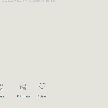
are
Print page
0
Likes