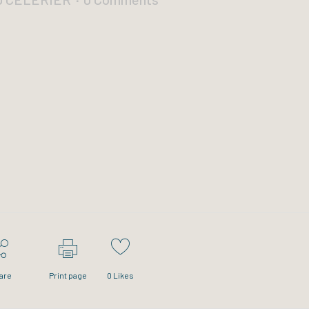
are
Print page
0
Likes