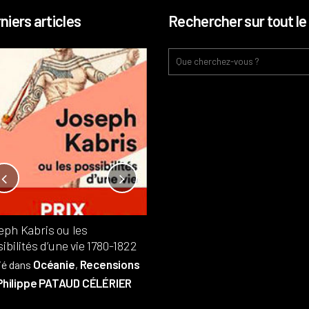
niers articles
Rechercher sur tout le 
Notre-Dame, l’île de la cité, sur
l’autel de la rentabilité ?
Analyses
France
Publié dans
,
,
Patrimoine
par
eph Kabris ou les
Philippe PATAUD CÉLÉRIER
ibilités d’une vie 1780-1822
Océanie
Recensions
ié dans
,
Philippe PATAUD CÉLÉRIER