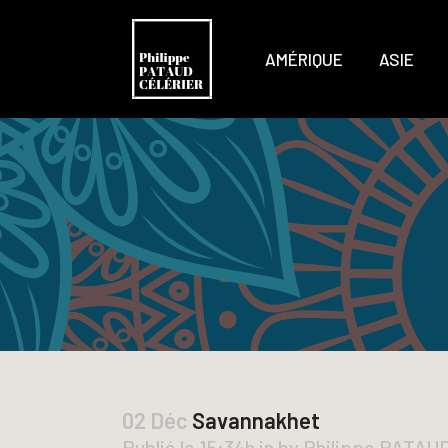
AMÉRIQUE
ASIE
02 Déc
Savannakhet
Publié le 15:34h
in
by
Philippe PATAU