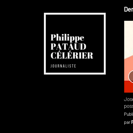
Der
Réchauffement planétaire
Canada
Recensions
Publié dans
,
Philippe PATAUD CÉLÉRIER
par
Jos
poss
Publ
par