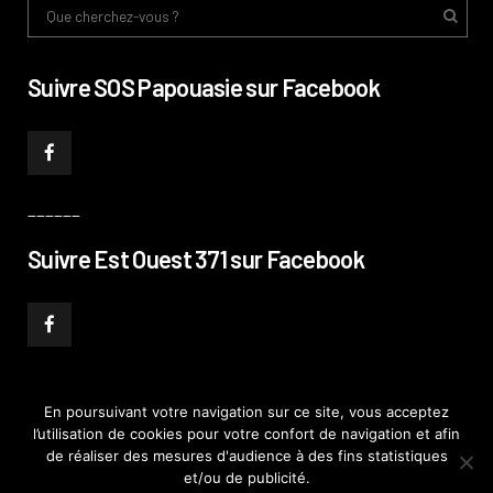
Suivre SOS Papouasie sur Facebook
______
Suivre Est Ouest 371 sur Facebook
En poursuivant votre navigation sur ce site, vous acceptez
l’utilisation de cookies pour votre confort de navigation et afin
© PHILIPPE PATAUD CÉLÉRIER 2019
–
MENTIONS LÉGALES
–
POLITIQUE DE
de réaliser des mesures d'audience à des fins statistiques
CONFIDENTIALITÉ
–
PLAN DE SITE
et/ou de publicité.