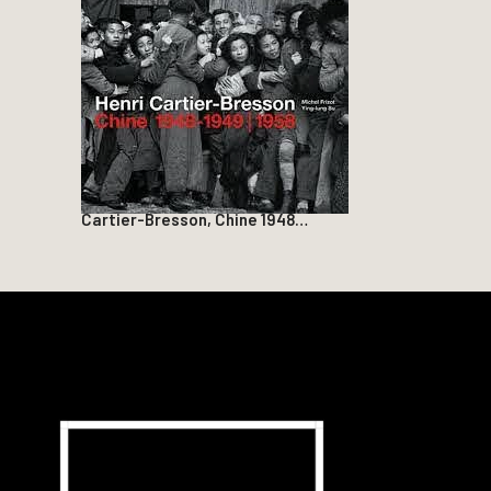
Cartier-Bresson, Chine 1948…