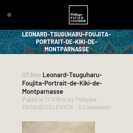
LEONARD-TSUGUHARU-FOUJITA-
PORTRAIT-DE-KIKI-DE-
MONTPARNASSE
03 Nov
Leonard-Tsuguharu-
Foujita-Portrait-de-Kiki-de-
Montparnasse
Publié le 17:57h
in
by
Philippe
PATAUD CÉLÉRIER
0 Comments