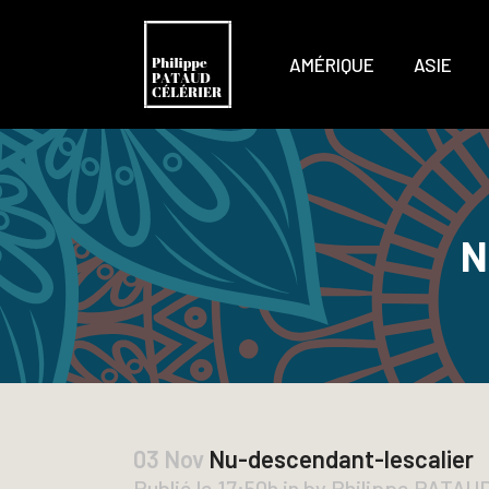
AMÉRIQUE
ASIE
N
03 Nov
Nu-descendant-lescalier
Publié le 17:50h
in
by
Philippe PATAU