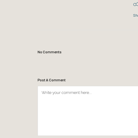
Sh
No Comments
Post A Comment