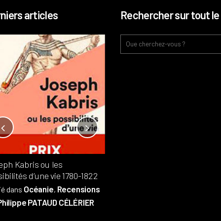
niers articles
Rechercher sur tout le 
Notre-Dame, l’île de la cité, sur
l’autel de la rentabilité ?
Analyses
France
Publié dans
,
,
Patrimoine
par
eph Kabris ou les
Philippe PATAUD CÉLÉRIER
ibilités d’une vie 1780-1822
Océanie
Recensions
ié dans
,
Philippe PATAUD CÉLÉRIER