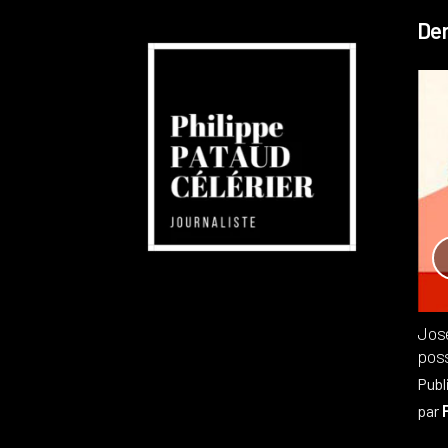
Der
Réchauffement planétaire
Canada
Recensions
Publié dans
,
Philippe PATAUD CÉLÉRIER
par
Jos
poss
Publ
par