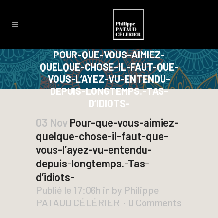
POUR-QUE-VOUS-AIMIEZ-
QUELQUE-CHOSE-IL-FAUT-QUE-
VOUS-L’AYEZ-VU-ENTENDU-
DEPUIS-LONGTEMPS.-TAS-
D’IDIOTS-
03 Nov
Pour-que-vous-aimiez-
quelque-chose-il-faut-que-
vous-l’ayez-vu-entendu-
depuis-longtemps.-Tas-
d’idiots-
Publié le 17:06h
in
by
Philippe
PATAUD CÉLÉRIER
0 Comments