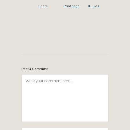
Share
Print page
0
Likes
Post A Comment