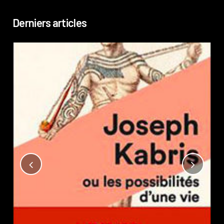
Derniers articles
Not
?
Pub
Phi